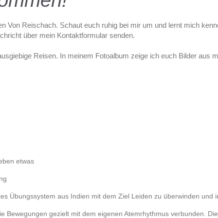
lkommen!
en
Von Reischach
. Schaut euch ruhig bei mir um und lernt mich kenn
achricht über mein Kontaktformular senden.
ausgiebige Reisen. In meinem Fotoalbum zeige ich euch Bilder aus m
neben etwas
ung
tes Übungssystem aus Indien mit dem Ziel Leiden zu überwinden und in
e Bewegungen gezielt mit dem eigenen Atemrhythmus verbunden. Dies b