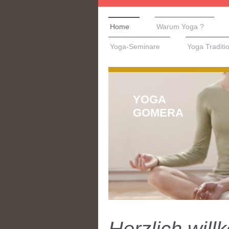
Home
Warum Yoga ?
Yoga-Seminare
Yoga Traditi
YOGA
GOMERA